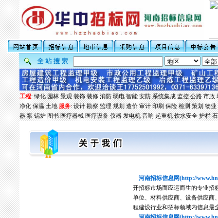
工程
:
绿化
园林
景观
装饰
装修
消防
弱电
智能
安防
系统集成
监控
公路
市政
净化
保温
土地
服务
:
设计
勘察
监理
规划
造价
审计
印刷
保险
检测
策划
物业
器
泵
锅炉
图书
医疗器械
医疗设备
仪器
发电机
音响
起重机
饮水安全
护栏
石
河南招标信息网(http://www.hnzh
开招标市场而应运而生的专业招
单位、材料供应商、设备供应商
程建设行业和招标领域内信息最
河南招标信息网(http://www.hnzh