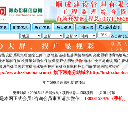
点击跳转至
智能
安防
系统集成
监控
公路
市政
地基
基础
桩基
网架
钢结构
亮化
照明
体育场地
电
审计
印刷
保险
检测
策划
物业
保洁
保安
评估
测绘
货物
:
电梯
中央空调
电缆
阀门
管
器
发电机
音响
起重机
饮水安全
护栏
石材
体育器材
环卫
门窗
窗帘
医院
实验室
tp://www.hzzhaobiao.com
）旗下河南分站域名
http://hn.hzzhaobi
年产500台造雪机扩建项目
更新时间：2026-5-13 所属分类：项目信息---拟建项目
关闭
|
打印
是本网正式会员! 咨询会员事宜请加微信：
13838158976
（手机、