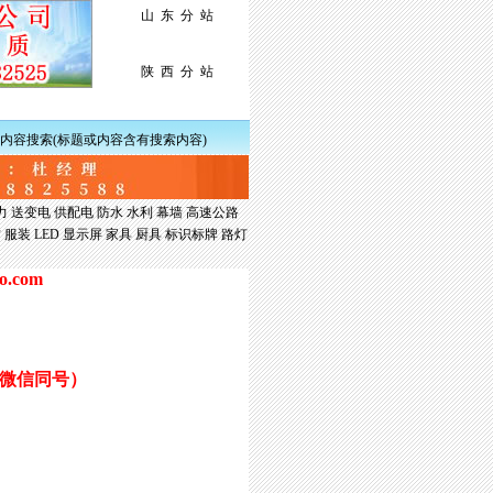
山 东 分 站
陕 西 分 站
内容搜索(标题或内容含有搜索内容)
力
送变电
供配电
防水
水利
幕墙
高速公路
材
服装
LED
显示屏
家具
厨具
标识标牌
路灯
ao.com
微信同号）