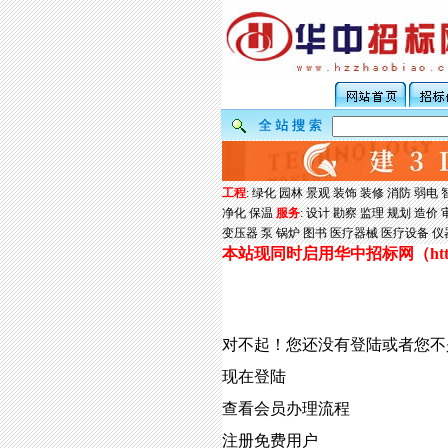
工程
:
绿化
园林
景观
装饰
装修
消防
弱电
净化
保温
服务
:
设计
勘察
监理
规划
造价
变压器
泵
锅炉
图书
医疗器械
医疗设备
仪
本站现同时启用华中招标网（
ht
对不起！您还没有登陆或者您不
现在登陆
查看会员办理流程
注册免费用户