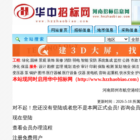
工程
:
绿化
园林
景观
装饰
装修
消防
弱电
智能
安防
系统集成
监控
公路
市政
净化
保温
服务
:
设计
勘察
监理
规划
造价
审计
印刷
保险
检测
策划
物业
保洁
变压器
泵
锅炉
图书
医疗器械
医疗设备
仪器
发电机
音响
起重机
饮水安全
护
本站现同时启用华中招标网（
http://www.hzzhaobiao.com
河南郑州市航空港经
更新时间：2026-5-18
对不起！您还没有登陆或者您不是本网正式会员! 咨询会
现在登陆
查看会员办理流程
注册免费用户