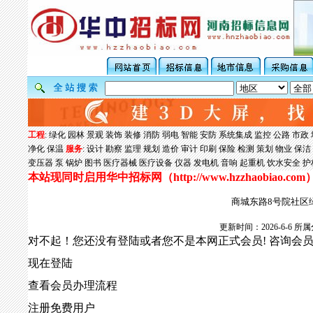
工程
:
绿化
园林
景观
装饰
装修
消防
弱电
智能
安防
系统集成
监控
公路
市政
净化
保温
服务
:
设计
勘察
监理
规划
造价
审计
印刷
保险
检测
策划
物业
保洁
变压器
泵
锅炉
图书
医疗器械
医疗设备
仪器
发电机
音响
起重机
饮水安全
护
本站现同时启用华中招标网（
http://www.hzzhaobiao.com
商城东路8号院社区
更新时间：2026-6-6
对不起！您还没有登陆或者您不是本网正式会员! 咨询会
现在登陆
查看会员办理流程
注册免费用户