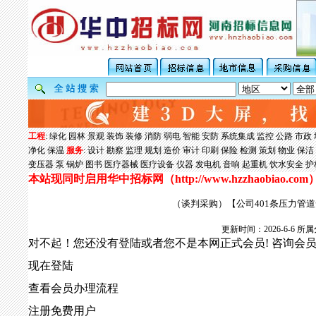
工程
:
绿化
园林
景观
装饰
装修
消防
弱电
智能
安防
系统集成
监控
公路
市政
净化
保温
服务
:
设计
勘察
监理
规划
造价
审计
印刷
保险
检测
策划
物业
保洁
变压器
泵
锅炉
图书
医疗器械
医疗设备
仪器
发电机
音响
起重机
饮水安全
护
本站现同时启用华中招标网（
http://www.hzzhaobiao.com
（谈判采购）【公司401条压力管道安全
更新时间：2026-6-6
对不起！您还没有登陆或者您不是本网正式会员! 咨询会
现在登陆
查看会员办理流程
注册免费用户