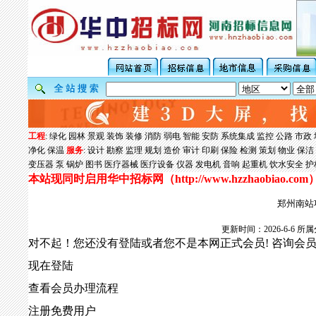
工程
:
绿化
园林
景观
装饰
装修
消防
弱电
智能
安防
系统集成
监控
公路
市政
净化
保温
服务
:
设计
勘察
监理
规划
造价
审计
印刷
保险
检测
策划
物业
保洁
变压器
泵
锅炉
图书
医疗器械
医疗设备
仪器
发电机
音响
起重机
饮水安全
护
本站现同时启用华中招标网（
http://www.hzzhaobiao.com
郑州南站
更新时间：2026-6-6
对不起！您还没有登陆或者您不是本网正式会员! 咨询会
现在登陆
查看会员办理流程
注册免费用户