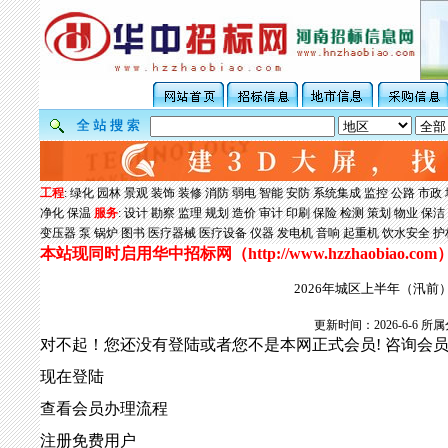
工程
:
绿化
园林
景观
装饰
装修
消防
弱电
智能
安防
系统集成
监控
公路
市政
净化
保温
服务
:
设计
勘察
监理
规划
造价
审计
印刷
保险
检测
策划
物业
保洁
变压器
泵
锅炉
图书
医疗器械
医疗设备
仪器
发电机
音响
起重机
饮水安全
护
本站现同时启用华中招标网（
http://www.hzzhaobiao.com
2026年城区上半年（汛
更新时间：2026-6-6
对不起！您还没有登陆或者您不是本网正式会员! 咨询会
现在登陆
查看会员办理流程
注册免费用户