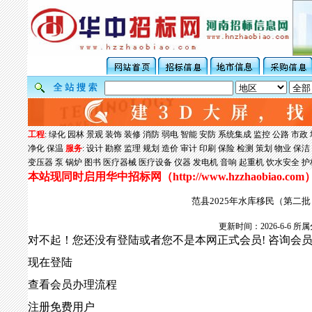
工程
:
绿化
园林
景观
装饰
装修
消防
弱电
智能
安防
系统集成
监控
公路
市政
净化
保温
服务
:
设计
勘察
监理
规划
造价
审计
印刷
保险
检测
策划
物业
保洁
变压器
泵
锅炉
图书
医疗器械
医疗设备
仪器
发电机
音响
起重机
饮水安全
护
本站现同时启用华中招标网（
http://www.hzzhaobiao.com
范县2025年水库移民（第二
更新时间：2026-6-6
对不起！您还没有登陆或者您不是本网正式会员! 咨询会
现在登陆
查看会员办理流程
注册免费用户