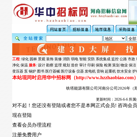
工程
:
绿化
园林
景观
装饰
装修
消防
弱电
智能
安防
系统集成
监控
公路
市政
净化
保温
服务
:
设计
勘察
监理
规划
造价
审计
印刷
保险
检测
策划
物业
保洁
变压器
泵
锅炉
图书
医疗器械
医疗设备
仪器
发电机
音响
起重机
饮水安全
护
本站现同时启用华中招标网（
http://www.hzzhaobiao.com
铁塔能源有限公司河南分公司2026年
更新时间：2026-6-6
对不起！您还没有登陆或者您不是本网正式会员! 咨询会
现在登陆
查看会员办理流程
注册免费用户