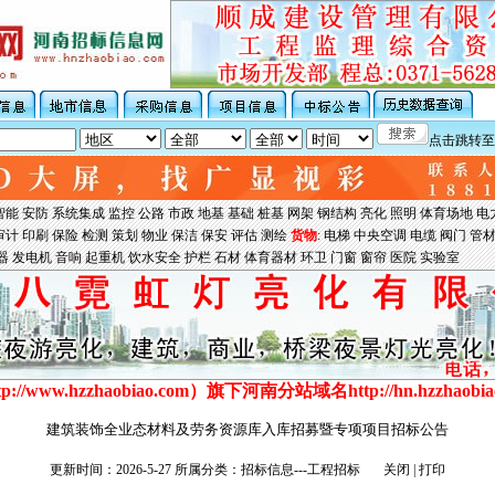
点击跳转至
智能
安防
系统集成
监控
公路
市政
地基
基础
桩基
网架
钢结构
亮化
照明
体育场地
电
审计
印刷
保险
检测
策划
物业
保洁
保安
评估
测绘
货物
:
电梯
中央空调
电缆
阀门
管
器
发电机
音响
起重机
饮水安全
护栏
石材
体育器材
环卫
门窗
窗帘
医院
实验室
tp://www.hzzhaobiao.com
）旗下河南分站域名
http://hn.hzzhaobi
建筑装饰全业态材料及劳务资源库入库招募暨专项项目招标公告
更新时间：2026-5-27 所属分类：招标信息---工程招标
关闭
|
打印