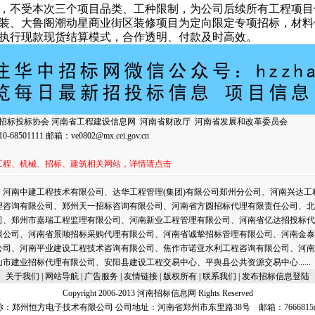
，不受本次三个项目品类、工种限制，为公司后续所有工程项目
装、大鲁阁潮动星商业街区装修项目为定向限定专项招标，材料
执行现款现货结算模式，合作透明、付款及时高效。
招标投标协会
河南省工程建设信息网
河南省财政厅
河南省发展和改革委员会
8501111 邮箱：
ve0802@mx.cei.gov.cn
工程、机械、招标、建筑相关网站，详情请点击
、河南中建工程技术有限公司、达华工程管理(集团)有限公司郑州分公司、河南兴达工
理咨询有限公司、郑州天一招标咨询有限公司、河南省方圆招标代理有限责任公司、北
司、郑州市嘉瑞工程监理有限公司、河南新业工程管理有限公司、河南省亿达招投标代
限公司、河南省景顺招标采购代理有限公司、河南省诚挚招标管理有限公司、河南金泰
公司、河南平业建设工程技术咨询有限公司、焦作市诺亚水利工程咨询有限公司、河南
山市建业招标代理有限公司、安阳县建设工程交易中心、平舆县公共资源交易中心
......
关于我们
| 网站导航 |
广告服务
| 友情链接 | 版权所有 |
联系我们
|
发布招标信息登陆
Copyright 2006-2013 河南招标信息网 Rights Reserved
称：郑州恒方电子技术有限公司 公司地址：河南省郑州市东里路38号 邮箱：
7666815