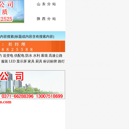
山 东 分 站
陕 西 分 站
内容搜索(标题或内容含有搜索内容)
力
送变电
供配电
防水
水利
幕墙
高速公路
材
服装
LED
显示屏
家具
厨具
标识标牌
路灯
ao.com