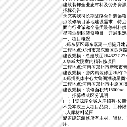
建筑装饰全业态材料及劳务资源
招标公告
为充实我司长期战略合作装饰项
点装修项目落地建设需求，特启
面向行业诚邀全品类装修材料供
星商业街区装修项目，开展限定
一、项目概况
1.郑东新区郑东嘉寓一期提升建
工程地点:郑州市郑东新区良秀
建设规模：总建筑面积48227.2
2.华威大院室内精装修项目
工程地点:河南省郑州市新密市
建设规模：套内精装修面积约120
3.郑州奥体中心大鲁阁潮动星
工程地点:河南省郑州市中原区博
建设规模：装修面积约15000㎡
二、招募模式区分说明
(一)【资源库全域入库招募·长
不受本次三大项目品类、工种限
1.入库材料范围
涵盖建筑装修所有主材、辅材、
库。