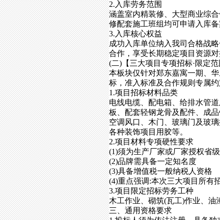
2.入库劳务范围
涵盖室内精装修、大型商业综合
修配套施工班组均可申请入库备
3.入库核心权益
成功入库单位纳入我司合格战略
合作，享受长期稳定项目资源对
(二)【三大项目专项招标·限定范
本板块仅针对郑东嘉寓一期、华
标，准入标准及合作规则专属约
1.项目招标材料品类
电线电缆、配电箱、给排水管道
板、配套轻钢龙骨及配件、成品
空调风口、木门、玻璃门及玻璃
各种装饰项目用胶等。
2.项目材料专项硬性要求
(1)须为生产厂家或厂家授权省
(2)品牌需具备一定知名度
(3)具备增值税一般纳税人资格
(4)重点强调:本次三大项目所
3.项目限定招标劳务工种
木工作业、砌筑(瓦工)作业、
三、通用资格要求