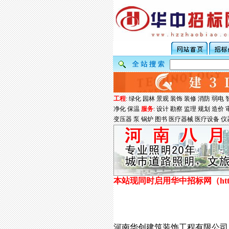
工程
:
绿化
园林
景观
装饰
装修
消防
弱电
净化
保温
服务
:
设计
勘察
监理
规划
造价
变压器
泵
锅炉
图书
医疗器械
医疗设备
仪
本站现同时启用华中招标网（
ht
河南华创建筑装饰工程有限公司