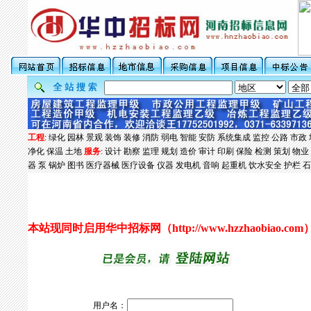
工程
:
绿化
园林
景观
装饰
装修
消防
弱电
智能
安防
系统集成
监控
公路
市政
净化
保温
土地
服务
:
设计
勘察
监理
规划
造价
审计
印刷
保险
检测
策划
物业
器
泵
锅炉
图书
医疗器械
医疗设备
仪器
发电机
音响
起重机
饮水安全
护栏
石
本站现同时启用华中招标网（
http://www.hzzhaobiao.com
用户名：